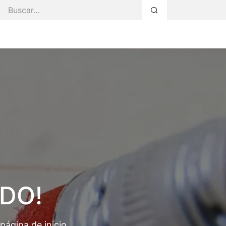
s Servicios
Faq
Blog
Área Privada
ADO!
ágina de inicio