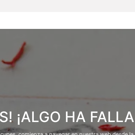
Inicio
Particulares
Empresas
Todos lo
S! ¡ALGO HA FALL
ocupes, comienza a navegar en nuestra web desde la p