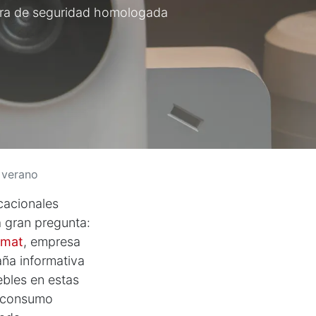
uctura de seguridad homologada
 verano
acacionales
a gran pregunta:
ymat
, empresa
ña informativa
ebles en estas
e consumo