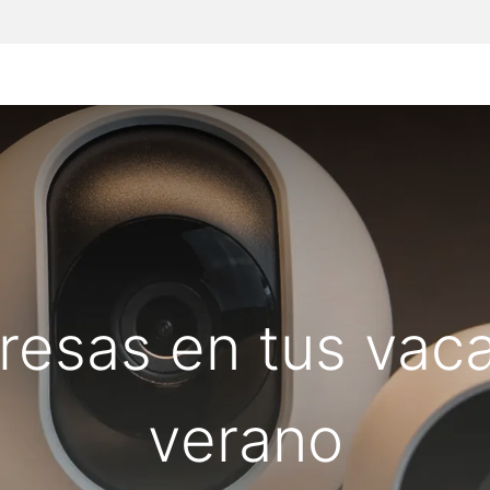
Inicio
Particulares
Empresas
Todos lo
presas en tus vac
verano